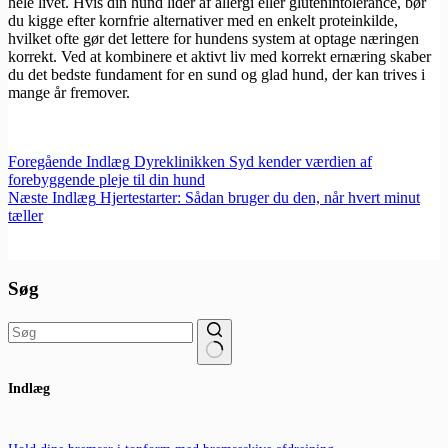
hele livet. Hvis din hund lider af allergi eller glutenintolerance, bør
du kigge efter kornfrie alternativer med en enkelt proteinkilde,
hvilket ofte gør det lettere for hundens system at optage næringen
korrekt. Ved at kombinere et aktivt liv med korrekt ernæring skaber
du det bedste fundament for en sund og glad hund, der kan trives i
mange år fremover.
Foregående
Indlæg
Dyreklinikken Syd kender værdien af
forebyggende pleje til din hund
Næste
Indlæg
Hjertestarter: Sådan bruger du den, når hvert minut
tæller
Søg
Ingen
Indlæg
resultater