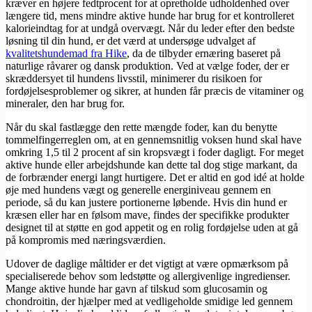
kræver en højere fedtprocent for at opretholde udholdenhed over
længere tid, mens mindre aktive hunde har brug for et kontrolleret
kalorieindtag for at undgå overvægt. Når du leder efter den bedste
løsning til din hund, er det værd at undersøge udvalget af
kvalitetshundemad fra Hike
, da de tilbyder ernæring baseret på
naturlige råvarer og dansk produktion. Ved at vælge foder, der er
skræddersyet til hundens livsstil, minimerer du risikoen for
fordøjelsesproblemer og sikrer, at hunden får præcis de vitaminer og
mineraler, den har brug for.
Når du skal fastlægge den rette mængde foder, kan du benytte
tommelfingerreglen om, at en gennemsnitlig voksen hund skal have
omkring 1,5 til 2 procent af sin kropsvægt i foder dagligt. For meget
aktive hunde eller arbejdshunde kan dette tal dog stige markant, da
de forbrænder energi langt hurtigere. Det er altid en god idé at holde
øje med hundens vægt og generelle energiniveau gennem en
periode, så du kan justere portionerne løbende. Hvis din hund er
kræsen eller har en følsom mave, findes der specifikke produkter
designet til at støtte en god appetit og en rolig fordøjelse uden at gå
på kompromis med næringsværdien.
Udover de daglige måltider er det vigtigt at være opmærksom på
specialiserede behov som ledstøtte og allergivenlige ingredienser.
Mange aktive hunde har gavn af tilskud som glucosamin og
chondroitin, der hjælper med at vedligeholde smidige led gennem