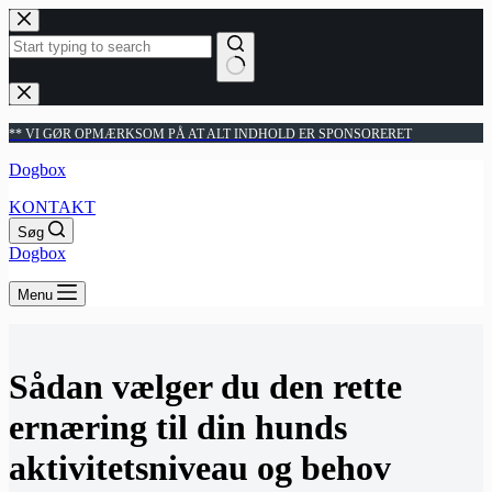
Fortsæt
til
indhold
Ingen
resultater
** VI GØR OPMÆRKSOM PÅ AT ALT INDHOLD ER SPONSORERET
Dogbox
KONTAKT
Søg
Dogbox
Menu
Sådan vælger du den rette
ernæring til din hunds
aktivitetsniveau og behov