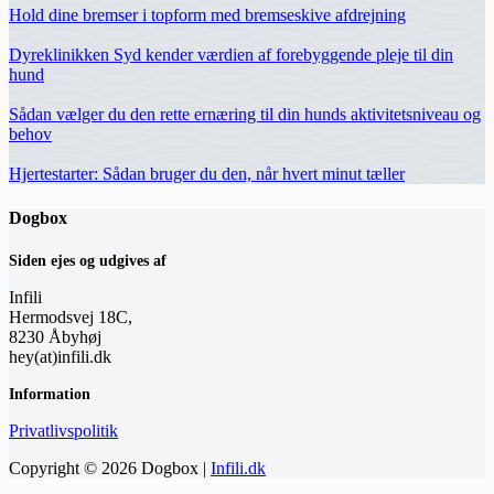
Hold dine bremser i topform med bremseskive afdrejning
Dyreklinikken Syd kender værdien af forebyggende pleje til din
hund
Sådan vælger du den rette ernæring til din hunds aktivitetsniveau og
behov
Hjertestarter: Sådan bruger du den, når hvert minut tæller
Dogbox
Siden ejes og udgives af
Infili
Hermodsvej 18C,
8230 Åbyhøj
hey(at)infili.dk
Information
Privatlivspolitik
Copyright © 2026 Dogbox |
Infili.dk