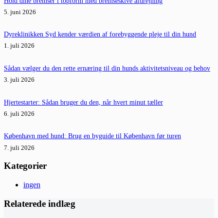
Hold dine bremser i topform med bremseskive afdrejning
5. juni 2026
Dyreklinikken Syd kender værdien af forebyggende pleje til din hund
1. juli 2026
Sådan vælger du den rette ernæring til din hunds aktivitetsniveau og behov
3. juli 2026
Hjertestarter: Sådan bruger du den, når hvert minut tæller
6. juli 2026
København med hund: Brug en byguide til København før turen
7. juli 2026
Kategorier
ingen
Relaterede indlæg