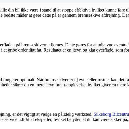
 din bil ikke være i stand til at stoppe effektivt, hvilket kunne føre til 
 de bedste måder at gøre dette på er gennem bremseskive afdrejning. De
rfladen på bremseskiverne fjernes. Dette gøres for at udjævne eventuell
 at gribe ordentligt fat. Resultatet er en jævn og glat overflade, som 
 fungerer optimalt. Når bremseskiver er ujævne eller rustne, kan det føre
heder sikrer du en mere jævn bremseoplevelse, hvilket giver en mere ko
ejning, er det vigtigt at vælge en pålidelig værksted.
Silkeborg Bilcentr
 service udført af eksperter, hvilket betyder, at du kan være sikker på, a