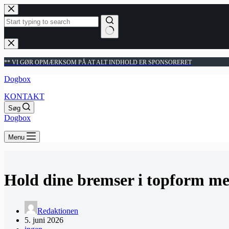
Fortsæt
til
indhold
Ingen
resultater
** VI GØR OPMÆRKSOM PÅ AT ALT INDHOLD ER SPONSORERET
Dogbox
KONTAKT
Søg
Dogbox
Menu
Hold dine bremser i topform me
Redaktionen
5. juni 2026