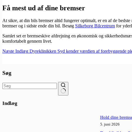
Få mest ud af dine bremser
At sikre, at din bils bremser altid fungerer optimalt, er en af de be
bremser og i sidste ende din bil. Besøg
Silkeborg Bilcentrum
for yder
Samlet set er bremseskive afdrejning en økonomisk og sikkerhedsmæssig
komfortabelt gennem livet.
Næste
Indlæg
Dyreklinikken Syd kender værdien af forebyggende plej
Søg
Ingen
resultater
Indlæg
Hold dine bremse
5. juni 2026