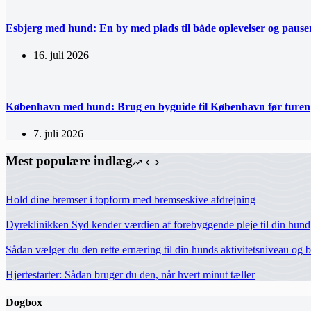
Esbjerg med hund: En by med plads til både oplevelser og pause
16. juli 2026
København med hund: Brug en byguide til København før turen
7. juli 2026
Mest populære indlæg
Hold dine bremser i topform med bremseskive afdrejning
Dyreklinikken Syd kender værdien af forebyggende pleje til din hund
Sådan vælger du den rette ernæring til din hunds aktivitetsniveau og 
Hjertestarter: Sådan bruger du den, når hvert minut tæller
Dogbox