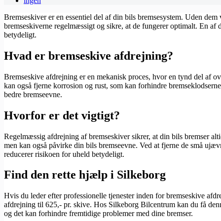
ingen
Bremseskiver er en essentiel del af din bils bremsesystem. Uden dem ville
bremseskiverne regelmæssigt og sikre, at de fungerer optimalt. En af
betydeligt.
Hvad er bremseskive afdrejning?
Bremseskive afdrejning er en mekanisk proces, hvor en tynd del af ove
kan også fjerne korrosion og rust, som kan forhindre bremseklodserne i
bedre bremseevne.
Hvorfor er det vigtigt?
Regelmæssig afdrejning af bremseskiver sikrer, at din bils bremser altid
men kan også påvirke din bils bremseevne. Ved at fjerne de små ujævn
reducerer risikoen for uheld betydeligt.
Find den rette hjælp i Silkeborg
Hvis du leder efter professionelle tjenester inden for bremseskive afdr
afdrejning til 625,- pr. skive. Hos Silkeborg Bilcentrum kan du få denne
og det kan forhindre fremtidige problemer med dine bremser.