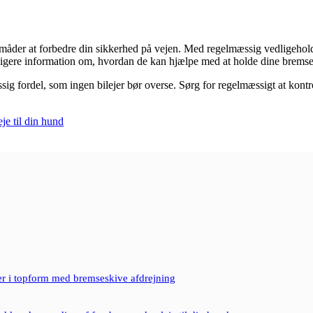
dste måder at forbedre din sikkerhed på vejen. Med regelmæssig vedligeh
ligere information om, hvordan de kan hjælpe med at holde dine bremse
 fordel, som ingen bilejer bør overse. Sørg for regelmæssigt at kontro
e til din hund
r i topform med bremseskive afdrejning