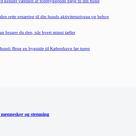
d kender værdien af forebyggende pleje til din hund
en rette ernæring til din hunds aktivitetsniveau og behov
dan bruger du den, når hvert minut tæller
und: Brug en byguide til København før turen
e mennesker og stemning