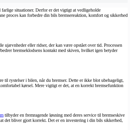
farlige situationer. Derfor er det vigtigt at vedligeholde
nne proces kan forbedre din bils bremsereaktion, komfort og sikkerhed
e ujævnheder eller ridser, der kan være opstået over tid. Processen
forbedrer bremseklodsens kontakt med skiven, hvilket igen betyder
 til rystelser i bilen, når du bremser. Dette er ikke blot ubehageligt,
mfortabel kørsel. Mere vigtigt er det, at en korrekt bremsefunktion
um
tilbyder en fremragende løsning med deres service til bremseskive
t det bliver gjort korrekt. Det er en investering i din bils sikkerhed,