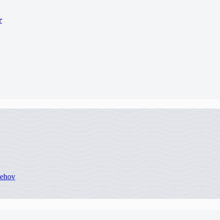
r
behov